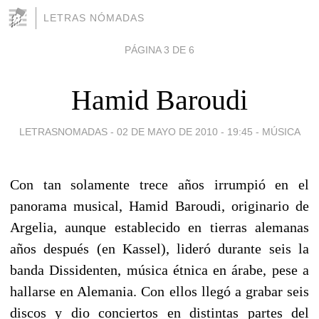
LETRAS NÓMADAS
PÁGINA 3 DE 6
Hamid Baroudi
LETRASNOMADAS -
02 DE MAYO DE 2010 - 19:45
-
MÚSICA
Con tan solamente trece años irrumpió en el
panorama musical, Hamid Baroudi, originario de
Argelia, aunque establecido en tierras alemanas
años después (en Kassel), lideró durante seis la
banda Dissidenten, música étnica en árabe, pese a
hallarse en Alemania. Con ellos llegó a grabar seis
discos y dio conciertos en distintas partes del