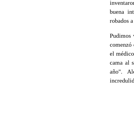
inventaro
buena in
robados a 
Pudimos v
comenzó c
el médico
cama al s
año". A
incredulid