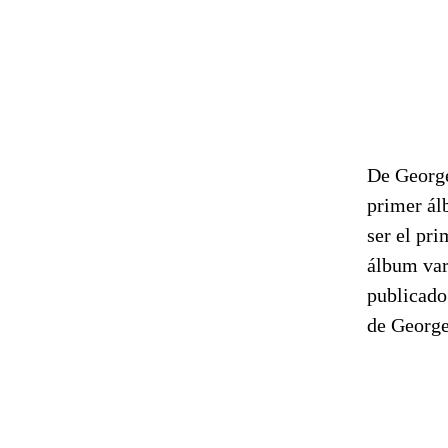
De George 
primer álb
ser el pri
álbum var
publicado
de George