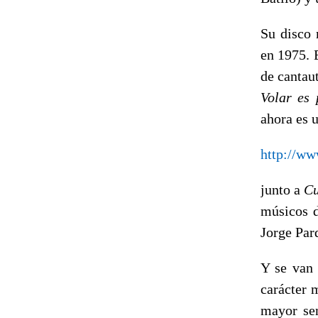
Su disco 
en 1975. E
de cantau
Volar es 
ahora es 
http://w
junto a
Cu
músicos d
Jorge Pard
Y se van 
carácter 
mayor sen