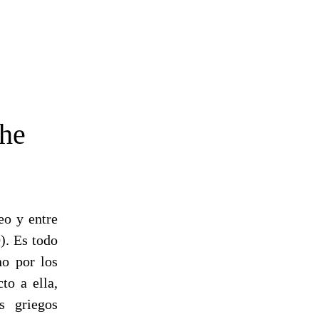
ahe
eo y entre
). Es todo
no por los
to a ella,
s griegos