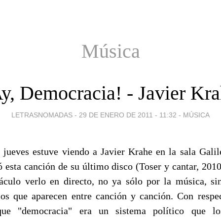
Música
y, Democracia! - Javier Kr
LETRASNOMADAS -
29 DE ENERO DE 2011 - 11:32
-
MÚSICA
 jueves estuve viendo a Javier Krahe en la sala Galil
có esta canción de su último disco (Toser y cantar, 2010
áculo verlo en directo, no ya sólo por la música, si
os que aparecen entre canción y canción. Con respec
que "democracia" era un sistema político que lo