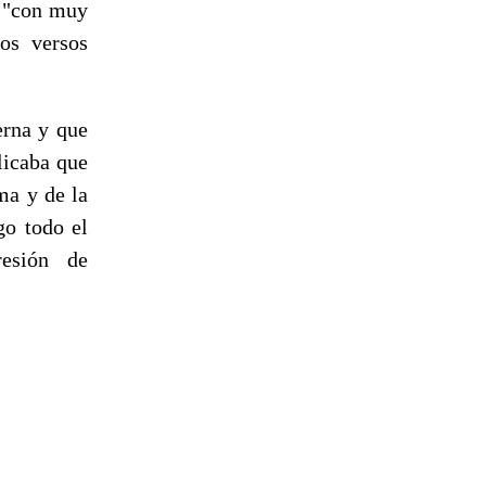
s:"con muy
os versos
erna y que
licaba que
ma y de la
go todo el
esión de