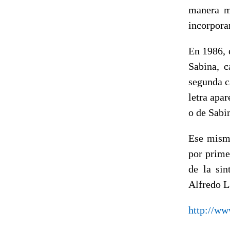
manera m
incorpora
En 1986, 
Sabina, 
segunda c
letra apa
o de Sabi
Ese mism
por prime
de la sin
Alfredo L
http://w