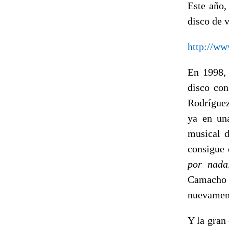
Este año,
disco de 
http://w
En 1998, 
disco con
Rodríguez
ya en una
musical d
consigue 
por nada
Camacho s
nuevament
Y la gran