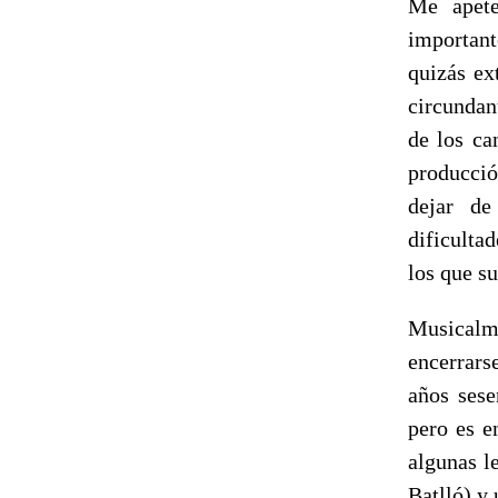
Me apete
important
quizás ex
circundan
de los ca
producció
dejar de
dificulta
los que su
Musicalmen
encerrars
años sese
pero es e
algunas l
Batlló) y 