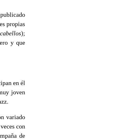
 publicado
nes propias
 cabellos
);
ero y que
ipan en él
 muy joven
azz.
on variado
 veces con
compaña de