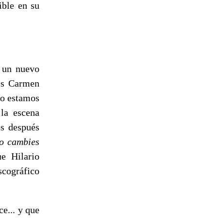
ible en su
, un nuevo
res Carmen
ro estamos
 la escena
os después
o cambies
e Hilario
scográfico
e... y que