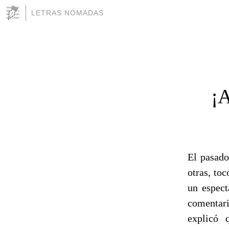
LETRAS NÓMADAS
¡A
El pasado
otras, to
un espect
comentari
explicó 