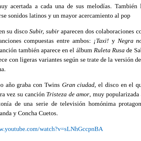
uy acertada a cada una de sus melodías. También l
rse sonidos latinos y un mayor acercamiento al pop
en su disco
Subir, subir
aparecen dos colaboraciones c
canciones compuestas entre ambos:
¡Taxi!
y
Negra n
anción también aparece en el álbum
Ruleta Rusa
de Sa
rece con ligeras variantes según se trate de la versión 
na.
o año graba con Twins
Gran ciudad
, el disco en el q
ra vez su canción
Tristeza de amor
, muy popularizada a
tonía de una serie de televisión homónima protago
anda y Concha Cuetos.
ww.youtube.com/watch?v=sLNhGccpnBA