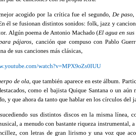
mejor acogido por la crítica fue el segundo,
De paso
,
n él se fusionan distintos sonidos: folk, jazz y cancio
tor. Algún poema de Antonio Machado (
El agua en sus
para pájaros
, canción que compuso con Pablo Guerr
una de sus canciones más clásicas,
ww.youtube.com/watch?v=MPX9oZs0IUU
erpo de ola
, que también aparece en este álbum. Partic
estacados, como el bajista Quique Santana o un aún
o, y que ahora da tanto que hablar en los círculos del j
sucediendo sus distintos discos en la misma línea, c
musical, a menudo con bastante riqueza instrumental, a
cillez, con letras de gran lirismo y una voz que a