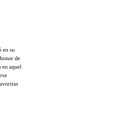
ó en su
 honor de
n en aquel
rse
avoritas