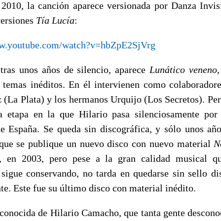
 2010, la canción aparece versionada por Danza Invis
versiones
Tía Lucía
:
ww.youtube.com/watch?v=hbZpE2SjVrg
tras unos años de silencio, aparece
Lunático veneno
 temas inéditos. En él intervienen como colaborado
 (La Plata) y los hermanos Urquijo (Los Secretos). Pe
 etapa en la que Hilario pasa silenciosamente por
e España. Se queda sin discográfica, y sólo unos añ
que se publique un nuevo disco con nuevo material
N
, en 2003, pero pese a la gran calidad musical qu
igue conservando, no tarda en quedarse sin sello di
e. Este fue su último disco con material inédito.
 conocida de Hilario Camacho, que tanta gente desconoc