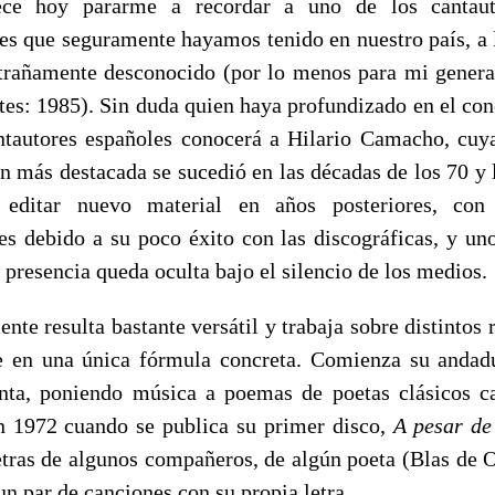
ce hoy pararme a recordar a uno de los cantau
es que seguramente hayamos tenido en nuestro país, a 
trañamente desconocido (por lo menos para mi genera
tes: 1985). Sin duda quien haya profundizado en el co
ntautores españoles conocerá a Hilario Camacho, cuy
n más destacada se sucedió en las décadas de los 70 y l
 editar nuevo material en años posteriores, con 
des debido a su poco éxito con las discográficas, y un
 presencia queda oculta bajo el silencio de los medios.
te resulta bastante versátil y trabaja sobre distintos 
e en una única fórmula concreta. Comienza su andad
nta, poniendo música a poemas de poetas clásicos ca
n 1972 cuando se publica su primer disco,
A pesar de
etras de algunos compañeros, de algún poeta (Blas de O
un par de canciones con su propia letra.