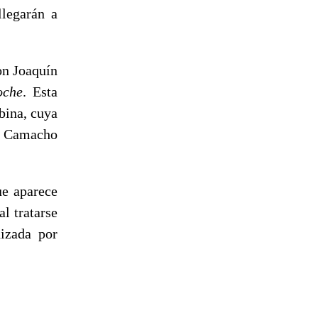
legarán a
on Joaquín
oche
. Esta
bina, cuya
de Camacho
ue aparece
l tratarse
nizada por