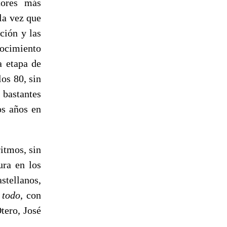
tores más
la vez que
ción y las
nocimiento
a etapa de
os 80, sin
bastantes
os años en
ritmos, sin
ura en los
stellanos,
 todo
, con
tero, José