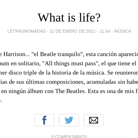
What is life?
LETRASNOMADAS -
11 DE ENERO DE 2011 - 11:54
-
MÚSICA
Harrison... "el Beatle tranquilo", esta canción apareci
um en solitario, "All things must pass", el que tiene el
mer disco triple de la historia de la música. Se reuniero
ias de sus últimas composiciones, acumuladas sin habe
 en ningún álbum con The Beatles. Esta es una de mis f
.
0 COMENTARIOS