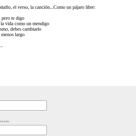
fio, el verso, la canción...Como un pájaro libre:
 pero te digo
s la vida como un mendigo
ismo, debes cambiarlo
s menos largo
..
strado.