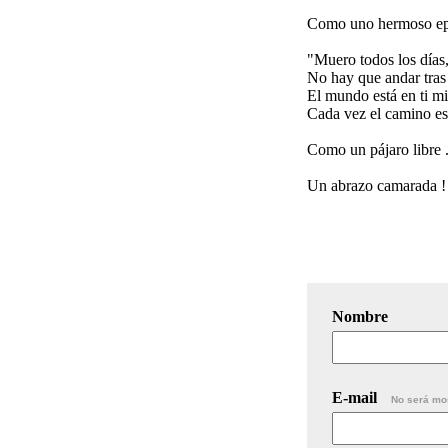
Como uno hermoso epita
"Muero todos los días,
No hay que andar tra
El mundo está en ti m
Cada vez el camino e
Como un pájaro libre .
Un abrazo camarada !
Nombre
E-mail
No será mo