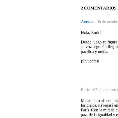
2 COMENTARIOS
Annula
-
06 de octubr
Hola, Enric!
Desde luego su figura
su voz seguirán llegan
pacífica y unida.
¡Saludetes!
Enric -
05 de octubre 
Me adhiero al sentimi
los cielos, navegará e
París. Con la mirada 
paz, de la igualdad y e