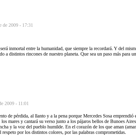
e de 2009 - 17:31
 será inmortal entre la humanidad, que siempre la recordará. Y del mis
do a distintos rincones de nuestro planeta. Que sea un paso más para u
de 2009 - 11:01
ento de pérdida, al llanto y a la pena porque Mercedes Sosa emprendió 
n los mares y cantará su verso junto a los pájaros bellos de Bunoes Aires
ancha y la voz del pueblo humilde. En el corazón de los que aman (ama
l respeto por los distintos colores, por las palabras comprometidas.