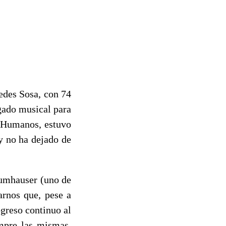
edes Sosa, con 74
egado musical para
s Humanos, estuvo
y no ha dejado de
Numhauser (uno de
arnos que, pese a
ogreso continuo al
mpre las mismas,