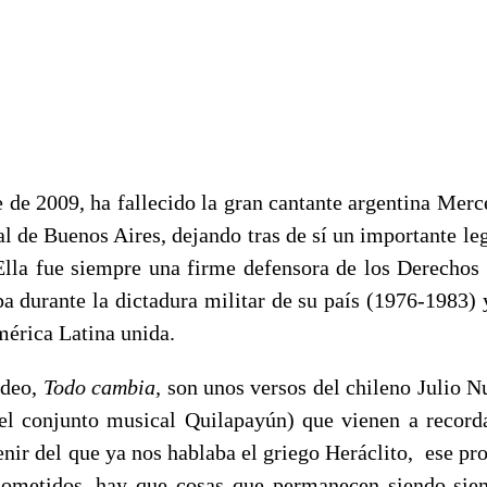
e de 2009, ha fallecido la gran cantante argentina Merc
al de Buenos Aires, dejando tras de sí un importante l
 Ella fue siempre una firme defensora de los Derecho
pa durante la dictadura militar de su país (1976-1983) 
mérica Latina unida.
ídeo,
Todo cambia,
son unos versos del chileno Julio 
el conjunto musical Quilapayún) que vienen a record
nir del que ya nos hablaba el griego Heráclito, ese pr
ometidos, hay que cosas que permanecen siendo sie