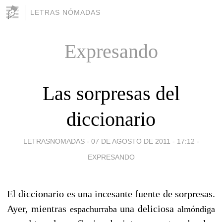
LETRAS NÓMADAS
Expresando
Las sorpresas del
diccionario
LETRASNOMADAS -
07 DE AGOSTO DE 2011 - 17:12
-
EXPRESANDO
El diccionario es una incesante fuente de sorpresas.
Ayer, mientras
una deliciosa
espachurraba
almóndiga