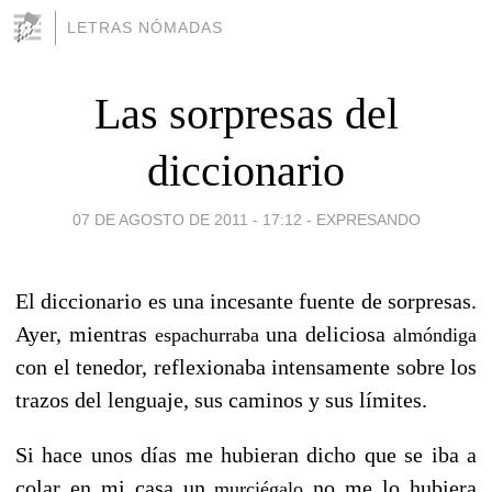
LETRAS NÓMADAS
Las sorpresas del
diccionario
07 DE AGOSTO DE 2011 - 17:12
-
EXPRESANDO
El diccionario es una incesante fuente de sorpresas.
Ayer, mientras
una deliciosa
espachurraba
almóndiga
con el tenedor, reflexionaba intensamente sobre los
trazos del lenguaje, sus caminos y sus límites.
Si hace unos días me hubieran dicho que se iba a
colar en mi casa un
no me lo hubiera
murciégalo