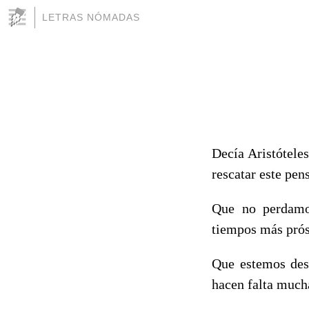
LETRAS NÓMADAS
Decía Aristótele
rescatar este pens
Que no perdamos
tiempos más prós
Que estemos desp
hacen falta much