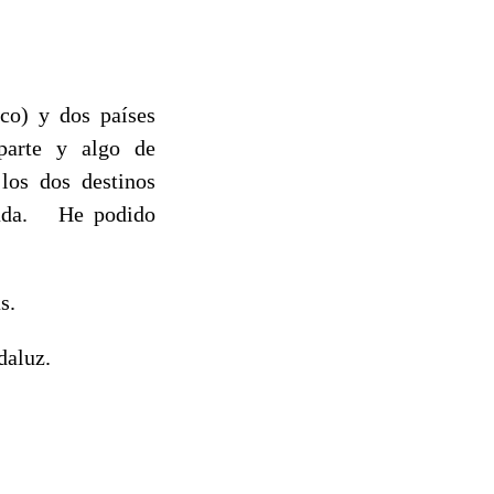
ico) y dos países
 parte y algo de
los dos destinos
erada. He podido
s.
daluz.