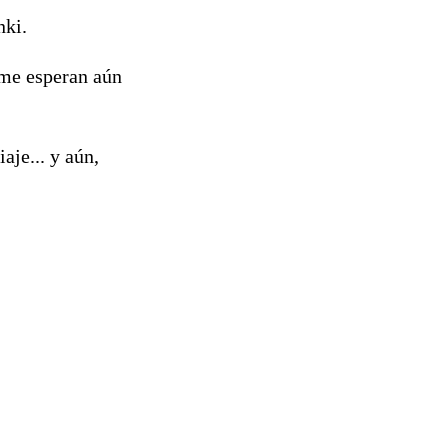
nki.
 me esperan aún
aje... y aún,