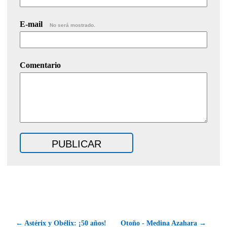
E-mail
No será mostrado.
Comentario
← Astérix y Obélix: ¡50 años!
Otoño - Medina Azahara →